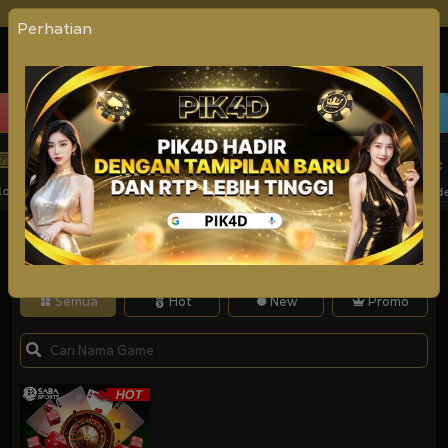
Bahasa:
Indonesia
Perhatian
Login
Daftar
lot
Casino
Togel
Sports
Fishing
Arcad
Saba
Semua
Hot
New
Promo