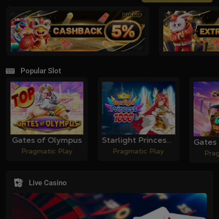
Popular Slot
Gates of Olympus
Starlight Princess 1000
Pragmatic Play
Pragmatic Play
Pra
Live Casino