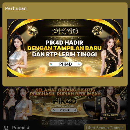
Bahasa:
Indonesia
Perhatian
Login
Daftar
Slot
Casino
Togel
Sports
Home
!
PIK4D hadir dengan berjuta game unggulan dan yang pasti mudah men
Previous
Next
Rp
2.005.434.149
Promosi
Lihat Semua Promosi