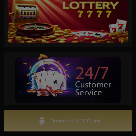
Download APK Di sini