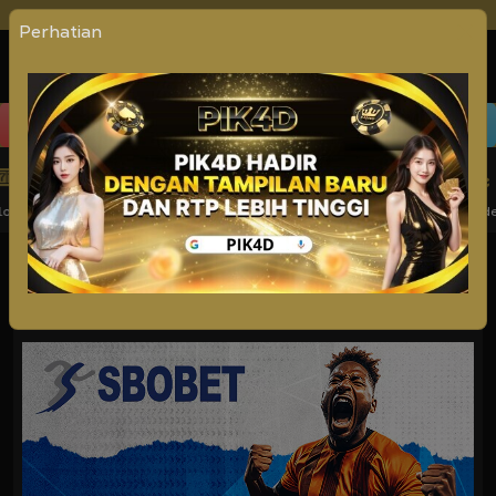
Bahasa:
Indonesia
Perhatian
Login
Daftar
lot
Casino
Togel
Fishing
Arcad
Sports
Sportsbook